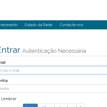
hecimento
Estado da Rede
Contacte-nos
Entrar
Autenticação Necessária
ail
enha
Lembrar