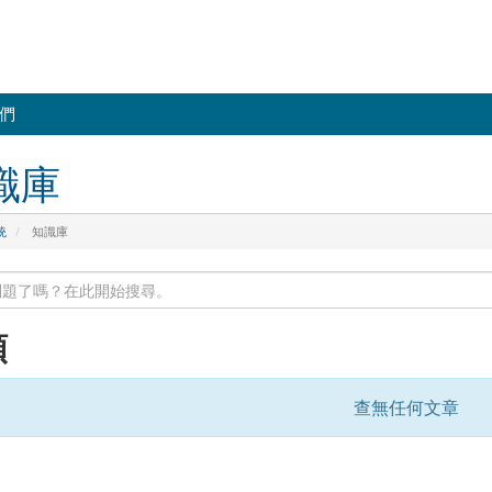
們
識庫
統
知識庫
類
查無任何文章