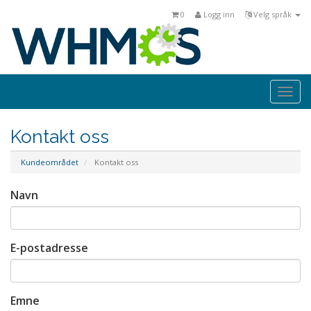
0
Logg inn
Velg språk
Togg
navi
Kontakt oss
Kundeområdet
Kontakt oss
Navn
E-postadresse
Emne