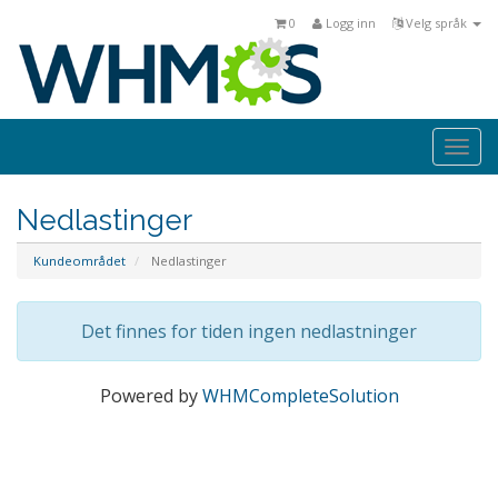
0
Logg inn
Velg språk
Togg
navi
Nedlastinger
Kundeområdet
Nedlastinger
Det finnes for tiden ingen nedlastninger
Powered by
WHMCompleteSolution