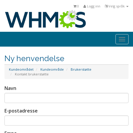
0
Logg inn
Velg språk
Togg
navi
Ny henvendelse
Kundeområdet
Kundeområde
Brukerstøtte
Kontakt brukerstøtte
Navn
E-postadresse