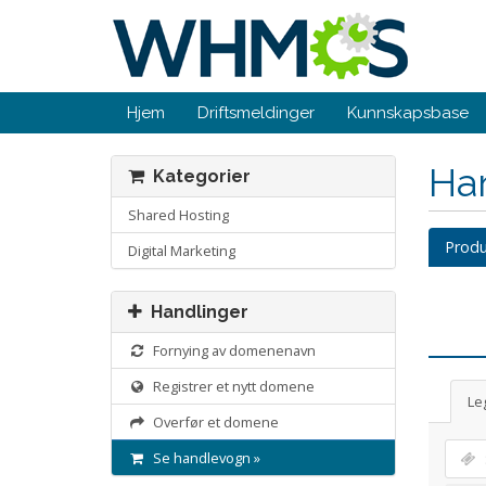
Hjem
Driftsmeldinger
Kunnskapsbase
Ha
Kategorier
Shared Hosting
Produ
Digital Marketing
Handlinger
Fornying av domenenavn
Registrer et nytt domene
Leg
Overfør et domene
Se handlevogn »