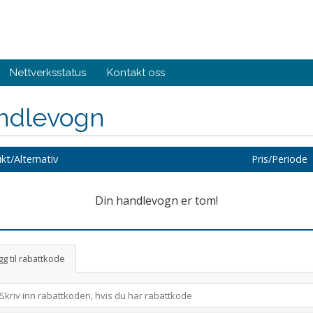
Nettverksstatus
Kontakt oss
ndlevogn
kt/Alternativ
Pris/Periode
Din handlevogn er tom!
g til rabattkode