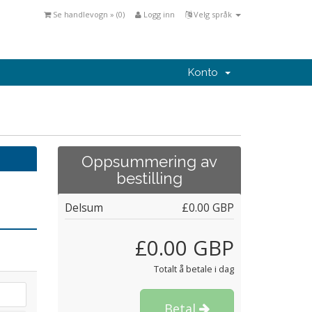
Se handlevogn » (
0
)
Logg inn
Velg språk
Konto
Oppsummering av
bestilling
Delsum
£0.00 GBP
£0.00 GBP
Totalt å betale i dag
Betal