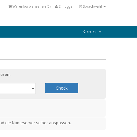
Warenkorb ansehen (
0
)
Einloggen
Sprachwahl
Konto
eren.
Check
nd die Nameserver selber anspassen.