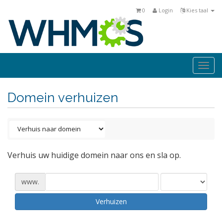
0
Login
Kies taal
Togg
navi
Domein verhuizen
Verhuis uw huidige domein naar ons en sla op.
www.
Verhuizen