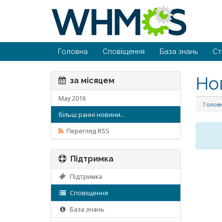
Головна
Сповіщення
База знань
Ст
Но
за місяцем
May 2016
Голов
більш ранні новини...
Перегляд RSS
Підтримка
Підтримка
Сповіщення
База знань