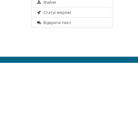
Файли
Статус мережі
Відкрити тікет