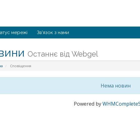
атус мережі
Зв'язок з нами
вини
Останнє від Webgel
на
Сповіщення
Нема новин
Powered by
WHMCompleteS