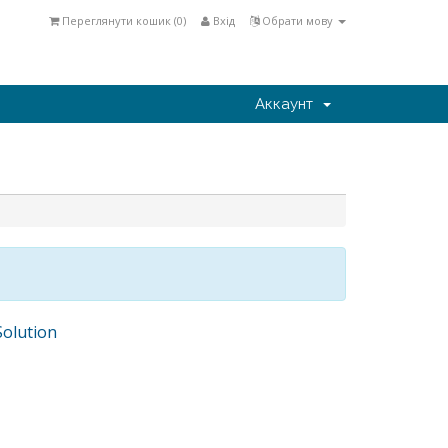
Переглянути кошик (
0
)
Вхід
Обрати мову
Аккаунт
olution