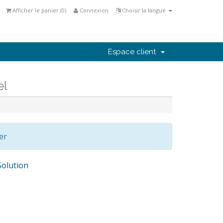
Afficher le panier (
0
)
Connexion
Choisir la langue
Espace client
el
er
olution