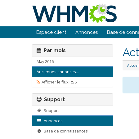
Espace client
Annonces
Base de conn
Act
Par mois
May 2016
Accuei
Anciennes annonces...
Afficher le flux RSS
Support
Support
Annonces
Base de connaissances